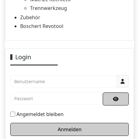
Trennwerkzeug
Zubehör
Boschert Revotool
Login
Benutzername
Passwort
Passwort 
Angemeldet bleiben
Anmelden